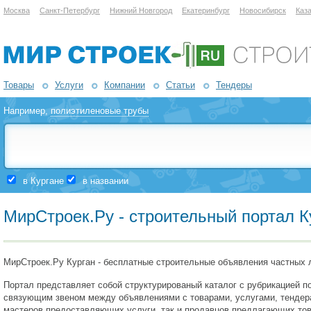
Москва
Санкт-Петербург
Нижний Новгород
Екатеринбург
Новосибирск
Каз
Товары
Услуги
Компании
Статьи
Тендеры
Например,
полиэтиленовые трубы
в Кургане
в названии
МирСтроек.Ру - строительный портал К
МирСтроек.Ру Курган - бесплатные строительные объявления частных л
Портал представляет собой структурированый каталог с рубрикацией по
связующим звеном между объявлениями с товарами, услугами, тендерам
мастеров предоставляющих услуги, так и продавцов предлагающих това