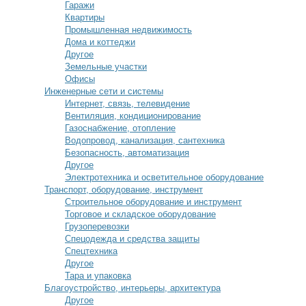
Гаражи
Квартиры
Промышленная недвижимость
Дома и коттеджи
Другое
Земельные участки
Офисы
Инженерные сети и системы
Интернет, связь, телевидение
Вентиляция, кондиционирование
Газоснабжение, отопление
Водопровод, канализация, сантехника
Безопасность, автоматизация
Другое
Электротехника и осветительное оборудование
Транспорт, оборудование, инструмент
Строительное оборудование и инструмент
Торговое и складское оборудование
Грузоперевозки
Спецодежда и средства защиты
Спецтехника
Другое
Тара и упаковка
Благоустройство, интерьеры, архитектура
Другое