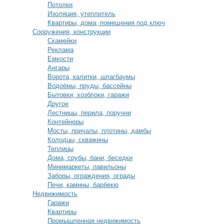
Потолки
Изоляция, утеплитель
Квартиры, дома, помещения под ключ
Сооружения, конструкции
Скамейки
Реклама
Емкости
Ангары
Ворота, калитки, шлагбаумы
Водоёмы, пруды, бассейны
Бытовки, хозблоки, гаражи
Другое
Лестницы, перила, поручни
Контейнеры
Мосты, причалы, плотины, дамбы
Колодцы, скважины
Теплицы
Дома, срубы, бани, беседки
Минимаркеты, павильоны
Заборы, ограждения, ограды
Печи, камины, барбекю
Недвижимость
Гаражи
Квартиры
Промышленная недвижимость