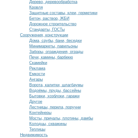
Дерево, деревообработка
Кровля
Защитные составы, клеи, герметики
Бетон, раствор, ЖБИ
Дорожное строительство
Стандарты, ГОСТы
Сооружения, конструкции
Дома, срубы, бани, беседки
Минимаркеты, павильоны
Заборы, ограждения, ограды
Печи, камины, барбекю
Скамейки
Реклама
Емкости
Ангары
Ворота, калитки, шлагбаумы
Водоёмы, пруды, бассейны
Бытовки, хозблоки, гаражи
Другое
Лестницы, перила, поручни
Контейнеры
Мосты, причалы, плотины, дамбы
Колодцы, скважины
Теплицы
Недвижимость