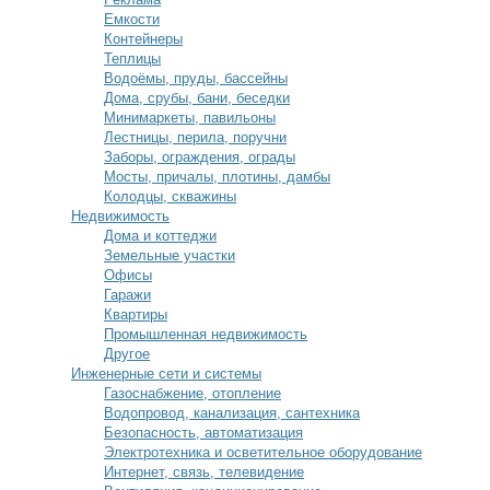
Емкости
Контейнеры
Теплицы
Водоёмы, пруды, бассейны
Дома, срубы, бани, беседки
Минимаркеты, павильоны
Лестницы, перила, поручни
Заборы, ограждения, ограды
Мосты, причалы, плотины, дамбы
Колодцы, скважины
Недвижимость
Дома и коттеджи
Земельные участки
Офисы
Гаражи
Квартиры
Промышленная недвижимость
Другое
Инженерные сети и системы
Газоснабжение, отопление
Водопровод, канализация, сантехника
Безопасность, автоматизация
Электротехника и осветительное оборудование
Интернет, связь, телевидение