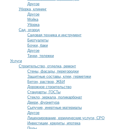
Другое
Уборка, клининг
Другое
Мойка
Уборка
Сад, огород
Садовая техника и инструмент
Биотуалеты
Бочки, баки
Другое
Тачки, тележки
Услуги
Строительство, отделка, ремонт
Стены, фасады, перегородки
Защитные составы, клеи, герметики
Бетон, раствор, ЖБИ
Дорожное строительство
Стандарты, ГОСТы
Стекло, зеркала, поликарбонат
Двери, фурнитура
Сыпучие, инертные материалы
Другое
Лицензирование, юридические услуги, СРО
Инвестиции, кредиты, ипотека
Полы