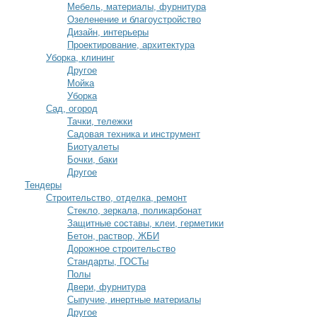
Мебель, материалы, фурнитура
Озеленение и благоустройство
Дизайн, интерьеры
Проектирование, архитектура
Уборка, клининг
Другое
Мойка
Уборка
Сад, огород
Тачки, тележки
Садовая техника и инструмент
Биотуалеты
Бочки, баки
Другое
Тендеры
Строительство, отделка, ремонт
Стекло, зеркала, поликарбонат
Защитные составы, клеи, герметики
Бетон, раствор, ЖБИ
Дорожное строительство
Стандарты, ГОСТы
Полы
Двери, фурнитура
Сыпучие, инертные материалы
Другое