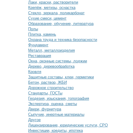
Лаки, краски, растворители
Крепёж, метизы, оснастка
Стекло, зеркала, поликарбонат
Сухие смеси, цемент
Образование, обучение, литература
Полы
Плитка, камень
Охрана труда и техника безопасности
Фундамент
Металл, металлоизделия
Реставрация
Окна, оконные системы, лоджии
Дерево, деревообработка
Кровля
Защитные составы, клеи, герметики
Бетон, раствор, ЖБИ
Дорожное строительство
Стандарты, ГОСТы
Геодезия, изыскания, топография
Экспертиза, оценка, сметы
Двери, фурнитура
Сыпучие, инертные материалы
Другое
Лицензирование, юридические услуги, СРО
Инвестиции, кредиты, ипотека