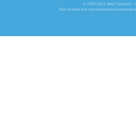
© 2009-2023, МирСтроек.ру -
При полном или частичном использовании м