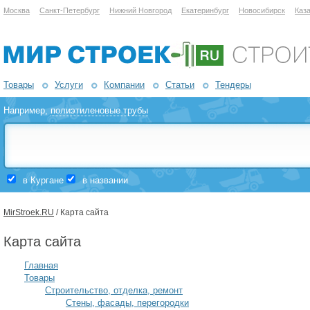
Москва
Санкт-Петербург
Нижний Новгород
Екатеринбург
Новосибирск
Каз
Товары
Услуги
Компании
Статьи
Тендеры
Например,
полиэтиленовые трубы
в Кургане
в названии
MirStroek.RU
/ Карта сайта
Карта сайта
Главная
Товары
Строительство, отделка, ремонт
Стены, фасады, перегородки