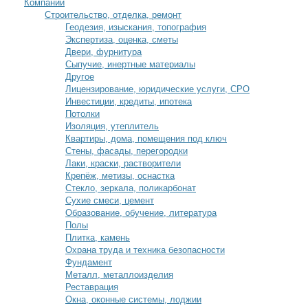
Компании
Строительство, отделка, ремонт
Геодезия, изыскания, топография
Экспертиза, оценка, сметы
Двери, фурнитура
Сыпучие, инертные материалы
Другое
Лицензирование, юридические услуги, СРО
Инвестиции, кредиты, ипотека
Потолки
Изоляция, утеплитель
Квартиры, дома, помещения под ключ
Стены, фасады, перегородки
Лаки, краски, растворители
Крепёж, метизы, оснастка
Стекло, зеркала, поликарбонат
Сухие смеси, цемент
Образование, обучение, литература
Полы
Плитка, камень
Охрана труда и техника безопасности
Фундамент
Металл, металлоизделия
Реставрация
Окна, оконные системы, лоджии