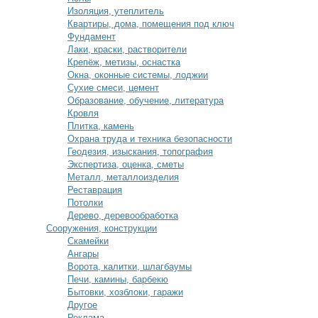
Изоляция, утеплитель
Квартиры, дома, помещения под ключ
Фундамент
Лаки, краски, растворители
Крепёж, метизы, оснастка
Окна, оконные системы, лоджии
Сухие смеси, цемент
Образование, обучение, литература
Кровля
Плитка, камень
Охрана труда и техника безопасности
Геодезия, изыскания, топография
Экспертиза, оценка, сметы
Металл, металлоизделия
Реставрация
Потолки
Дерево, деревообработка
Сооружения, конструкции
Скамейки
Ангары
Ворота, калитки, шлагбаумы
Печи, камины, барбекю
Бытовки, хозблоки, гаражи
Другое
Реклама