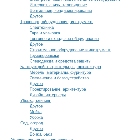
Интернет, связь, телевидение
Вентиляция, кондиционирование
Другое
Транспорт, оборудование, инструмент
Спецтехника
Тара и упаковка
Торговое и складское оборудование
Другое
Строительное оборудование и инструмент
Грузоперевозки
Спецодежда и средства защиты
Благоустройство, интерьеры, архитектура
Мебель, материалы, фурнитура
Озеленение и благоустройство
Другое
Проектирование, архитектура
Дизайн, интерьеры
Уборка, клининг
Другое
Мойка
Уборка
Сад, огород
Другое
Бочки, баки
Условия использования ресурса