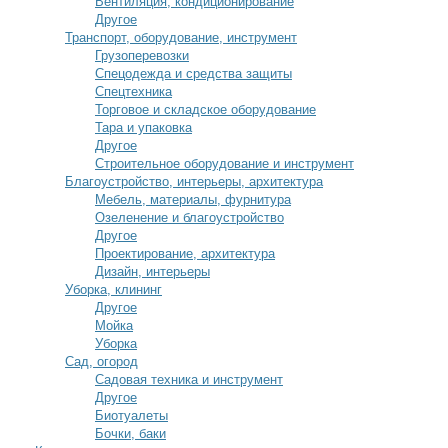
Вентиляция, кондиционирование
Другое
Транспорт, оборудование, инструмент
Грузоперевозки
Спецодежда и средства защиты
Спецтехника
Торговое и складское оборудование
Тара и упаковка
Другое
Строительное оборудование и инструмент
Благоустройство, интерьеры, архитектура
Мебель, материалы, фурнитура
Озеленение и благоустройство
Другое
Проектирование, архитектура
Дизайн, интерьеры
Уборка, клининг
Другое
Мойка
Уборка
Сад, огород
Садовая техника и инструмент
Другое
Биотуалеты
Бочки, баки