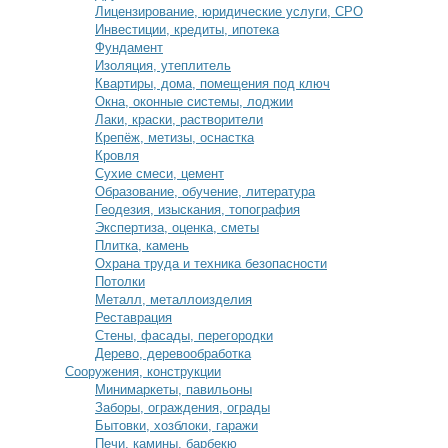
Лицензирование, юридические услуги, СРО
Инвестиции, кредиты, ипотека
Фундамент
Изоляция, утеплитель
Квартиры, дома, помещения под ключ
Окна, оконные системы, лоджии
Лаки, краски, растворители
Крепёж, метизы, оснастка
Кровля
Сухие смеси, цемент
Образование, обучение, литература
Геодезия, изыскания, топография
Экспертиза, оценка, сметы
Плитка, камень
Охрана труда и техника безопасности
Потолки
Металл, металлоизделия
Реставрация
Стены, фасады, перегородки
Дерево, деревообработка
Сооружения, конструкции
Минимаркеты, павильоны
Заборы, ограждения, ограды
Бытовки, хозблоки, гаражи
Печи, камины, барбекю