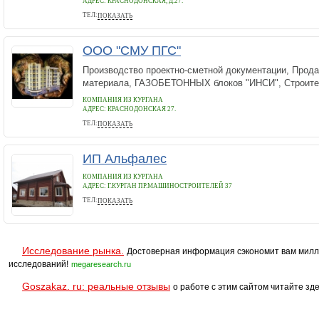
АДРЕС:
КРАСНОДОНСКАЯ, Д.27.
ТЕЛ:
ПОКАЗАТЬ
8-963-001-82-72, 8-908-000-03-10, 8-912-522-23-05
ООО "СМУ ПГС"
Производство проектно-сметной документации, Прода
материала, ГАЗОБЕТОННЫХ блоков "ИНСИ", Строител
КОМПАНИЯ ИЗ КУРГАНА
АДРЕС:
КРАСНОДОНСКАЯ 27.
ТЕЛ:
ПОКАЗАТЬ
8-963-001-82-72, 8-912-522-23-05, 8-908-000-03-10,
ИП Альфалес
КОМПАНИЯ ИЗ КУРГАНА
АДРЕС:
Г.КУРГАН ПР.МАШИНОСТРОИТЕЛЕЙ 37
ТЕЛ:
ПОКАЗАТЬ
8-912-837-23-26
Исследование рынка.
Достоверная информация сэкономит вам милл
исследований!
megaresearch.ru
Goszakaz. ru: реальные отзывы
о работе с этим сайтом читайте зде