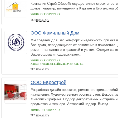
Компания Строй.Обзор45 осуществляет строительство
домов, квартир, помещений в Кургане и Курганской о
КОМПАНИЯ ИЗ КУРГАНА
ТЕЛ:
ПОКАЗАТЬ
89125293657
ООО Фамильный Дом
Мы создаем для Вас комфорт и надежность при оказа
Вас дома, передающиеся от поколения к поколению.
ремонт, наполняя его красотой и уютом. Следим за т
Вашего дома и поддерживаем...
КОМПАНИЯ ИЗ КУРГАНА
АДРЕС:
КУРГАН, УЛ. КУЙБЫШЕВА 12, КАБ. 403
ТЕЛ:
ПОКАЗАТЬ
+7 (3522) 63-48-58
ООО Еврострой
Разработка дизайн-проектов, ремонт и отделка любой
назначения. Художественная роспись стен. Декорати
Живопись/Графика. Подбор декоративных и отделочн
предметов интерьера. Авторский надзор. Выезд...
КОМПАНИЯ ИЗ КУРГАНА
ТЕЛ:
ПОКАЗАТЬ
89638629146