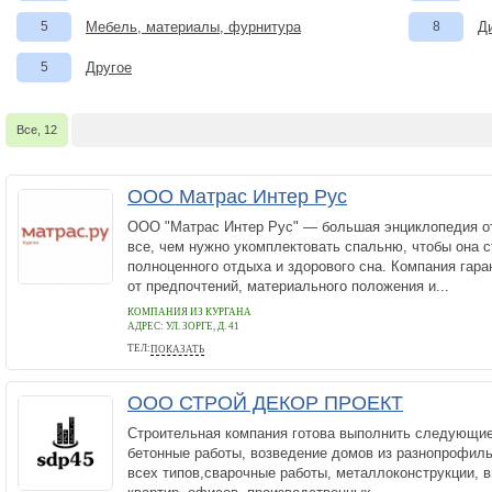
5
Мебель, материалы, фурнитура
8
Д
5
Другое
Все, 12
ООО Матрас Интер Рус
ООО "Матрас Интер Рус" — большая энциклопедия от
все, чем нужно укомплектовать спальню, чтобы она 
полноценного отдыха и здорового сна. Компания гара
от предпочтений, материального положения и...
КОМПАНИЯ ИЗ КУРГАНА
АДРЕС:
УЛ. ЗОРГЕ, Д. 41
ТЕЛ:
ПОКАЗАТЬ
+7 (3522) 22-71-54
ООО СТРОЙ ДЕКОР ПРОЕКТ
Строительная компания готова выполнить следующи
бетонные работы, возведение домов из разнопрофиль
всех типов,сварочные работы, металлоконструкции, 