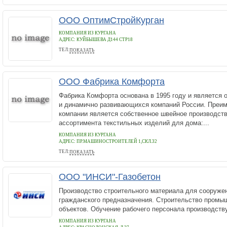
ООО ОптимСтройКурган
КОМПАНИЯ ИЗ КУРГАНА
АДРЕС:
КУЙБЫШЕВА Д144 СТР18
ТЕЛ:
ПОКАЗАТЬ
+73522610761
ООО Фабрика Комфорта
Фабрика Комфорта основана в 1995 году и является 
и динамично развивающихся компаний России. Преи
компании является собственное швейное производст
ассортимента текстильных изделий для дома:...
КОМПАНИЯ ИЗ КУРГАНА
АДРЕС:
ПР.МАШИНОСТРОИТЕЛЕЙ 1,СКЛ.32
ТЕЛ:
ПОКАЗАТЬ
8-(3522)-630--278, 630-271,8-963-002-0022
ООО "ИНСИ"-Газобетон
Производство строительного материала для сооруже
гражданского предназначения. Строительство промы
объектов. Обучение рабочего персонала производству
КОМПАНИЯ ИЗ КУРГАНА