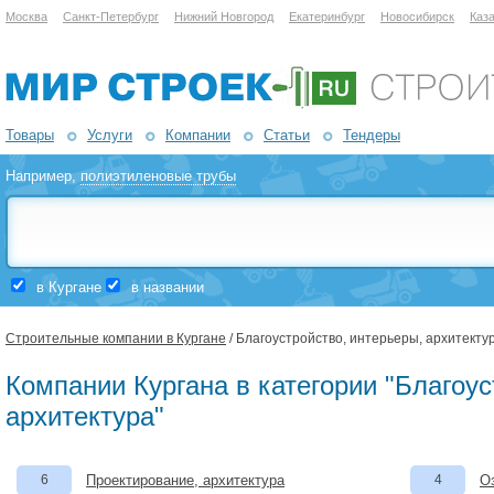
Москва
Санкт-Петербург
Нижний Новгород
Екатеринбург
Новосибирск
Каз
Товары
Услуги
Компании
Статьи
Тендеры
Например,
полиэтиленовые трубы
в Кургане
в названии
Строительные компании в Кургане
/ Благоустройство, интерьеры, архитекту
Компании Кургана в категории "Благоус
архитектура"
6
Проектирование, архитектура
4
О