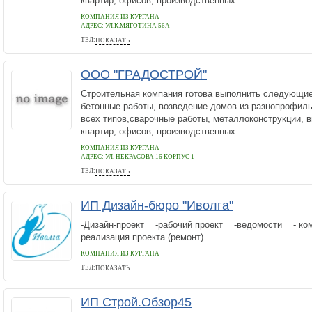
квартир, офисов, производственных...
КОМПАНИЯ ИЗ КУРГАНА
АДРЕС:
УЛ.К.МЯГОТИНА 56А
ТЕЛ:
ПОКАЗАТЬ
89512718242
ООО "ГРАДОСТРОЙ"
Строительная компания готова выполнить следующи
бетонные работы, возведение домов из разнопрофиль
всех типов,сварочные работы, металлоконструкции, 
квартир, офисов, производственных...
КОМПАНИЯ ИЗ КУРГАНА
АДРЕС:
УЛ. НЕКРАСОВА 16 КОРПУС 1
ТЕЛ:
ПОКАЗАТЬ
555-944
ИП Дизайн-бюро "Иволга"
-Дизайн-проект -рабочий проект -ведомости - ко
реализация проекта (ремонт)
КОМПАНИЯ ИЗ КУРГАНА
ТЕЛ:
ПОКАЗАТЬ
(912)570-01-29
ИП Строй.Обзор45