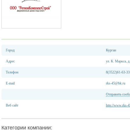
Город
Курган
Адрес
ул. К. Маркса, д
Телефон
8(3522)61-63-33
E-mail
rks-45@bk.ru
Отправить сооб
Веб сайт
http://www.rks-4
Категории компании: