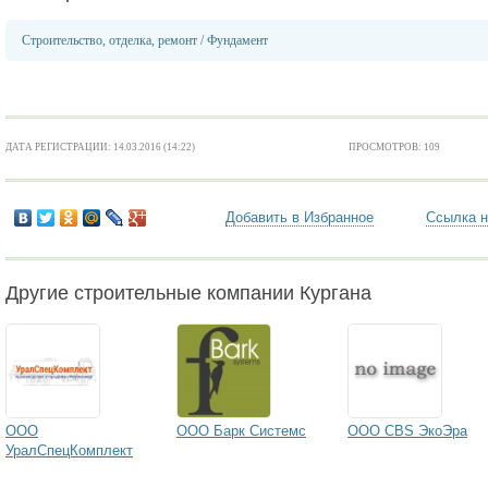
Строительство, отделка, ремонт
/
Фундамент
ДАТА РЕГИСТРАЦИИ: 14.03.2016 (14:22)
ПРОСМОТРОВ: 109
Добавить в Избранное
Ссылка н
Другие строительные компании Кургана
ООО
ООО Барк Системс
ООО CBS ЭкоЭра
УралСпецКомплект