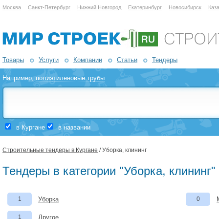
Москва
Санкт-Петербург
Нижний Новгород
Екатеринбург
Новосибирск
Каз
Товары
Услуги
Компании
Статьи
Тендеры
Например,
полиэтиленовые трубы
в Кургане
в названии
Строительные тендеры в Кургане
/ Уборка, клининг
Тендеры в категории "Уборка, клининг"
1
Уборка
0
1
Другое