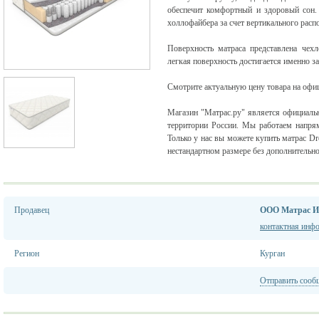
обеспечит комфортный и здоровый сон.
холлофайбера за счет вертикального расп
Поверхность матраса представлена чехл
легкая поверхность достигается именно з
Смотрите актуальную цену товара на офиц
Магазин "Матрас.ру" является официаль
территории России. Мы работаем напря
Только у нас вы можете купить матрас Dr
нестандартном размере без дополнительно
Продавец
ООО Матрас И
контактная инф
Регион
Курган
Отправить сооб