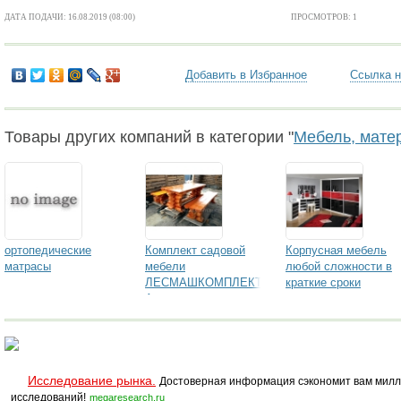
ДАТА ПОДАЧИ: 16.08.2019 (08:00)
ПРОСМОТРОВ: 1
Добавить в Избранное
Ссылка н
Товары других компаний в категории "
Мебель, мате
ортопедические
Комплект садовой
Корпусная мебель
матрасы
мебели
любой сложности в
ЛЕСМАШКОМПЛЕКТ
краткие сроки
Апелла
Исследование рынка.
Достоверная информация сэкономит вам милл
исследований!
megaresearch.ru