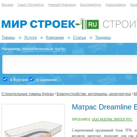
Москва
Санкт-Петербург
Нижний Новгород
Екатеринбург
Новосибирск
Каз
Товары
Услуги
Компании
Статьи
Тендеры
Например,
полиэтиленовые трубы
в Кургане
в названии
Строительные товары Курган
/
Благоустройство, интерьеры, архитектура
/
М
Матрас Dreamline 
ПРОДАВЕЦ:
ООО МАТРАС ИНТЕР РУС
Современный пружинный блок TFK из 
весовую нагрузку, подходит для сна 