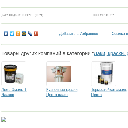
ДАТА ПОДАЧИ: 05.09.2019 (05:21)
ПРОСМОТРОВ: 2
Добавить в Избранное
Ссылка н
Товары других компаний в категории "
Лаки, краски,
Люкс Эмаль-Т
Кузнечные краски
Термостойкая эмаль
Элакор
Церта-пласт
Церта