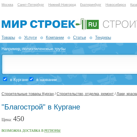
Москва
Санкт-Петербург
Нижний Новгород
Екатеринбург
Новосибирск
Каз
Товары
Услуги
Компании
Статьи
Тендеры
Например,
полиэтиленовые трубы
в Кургане
в названии
Строительные товары Курган
/
Строительство, отделка, ремонт
/
Лаки, краск
"Благострой" в Кургане
450
Цена:
ВОЗМОЖНА ДОСТАВКА В
РЕГИОНЫ