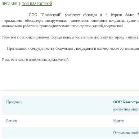
ПРОДАВЕЦ:
ООО БЛАГОСТРОЙ
ООО "Благострой" реализует сосклада в г. Курган более
: краска,пена, обои,двери, инструменты, сантехника, напольные покрытия, сухие с
монтажными работами, производимремонт школ,садиков,зданий,сооружений.
Работаем с отсрочкой платежа. Осуществляем бесплатную доставку по городу и област
Приглашаем к сотрудничеству бюджетные , подрядные и коммерческие организации
У нас есть много интересных предложений.
Продавец
ООО Благостр
контактная инф
Регион
Курган
Отправить сооб