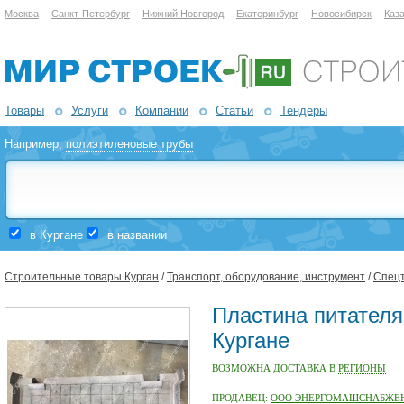
Москва
Санкт-Петербург
Нижний Новгород
Екатеринбург
Новосибирск
Каз
Товары
Услуги
Компании
Статьи
Тендеры
Например,
полиэтиленовые трубы
в Кургане
в названии
Строительные товары Курган
/
Транспорт, оборудование, инструмент
/
Спец
Пластина питателя
Кургане
ВОЗМОЖНА ДОСТАВКА В
РЕГИОНЫ
ПРОДАВЕЦ:
ООО ЭНЕРГОМАШСНАБЖЕ