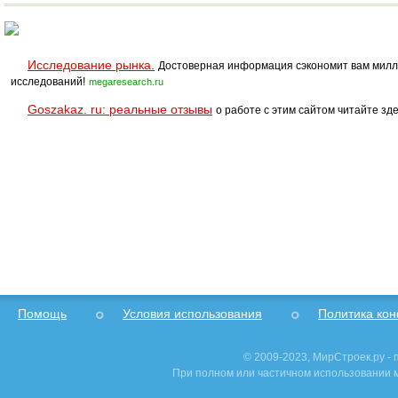
Исследование рынка.
Достоверная информация сэкономит вам милл
исследований!
megaresearch.ru
Goszakaz. ru: реальные отзывы
о работе с этим сайтом читайте зде
Помощь
Условия использования
Политика ко
© 2009-2023, МирСтроек.ру -
При полном или частичном использовании м