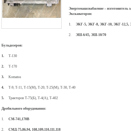
Энергомашснабжение – изготовитель з
Экскаваторов:
1.
ЭКГ-5, ЭКГ-8, ЭКГ-10, ЭКГ-12,5,
2.
ЭШ-6/45, ЭШ-10/70
Бульдозеров:
1.
Т-130
2.
Т-170
3.
Komatsu
4.
Т-9, Т-11, Т-15(М), Т-20, Т-25(М), Т-30, Т-40
5.
Тракторов Т-75(Б), Т-4(А), Т-402
Дробильного оборудования:
1.
СМ-741,170В
2.
СМД-75,86,94, 108,109,110,111,118