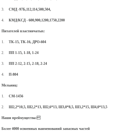
3.
СМД -97Б,112,114,500,504,
4.
КМД/КСД - 600,900,1200,1750,2200
Питателей пластинчатых:
1.
ТК-15, ТК-16, ДРО-604
2.
ПП 1-15, 1-18, 1-24
3.
ПП 2-12, 2-15, 2-18, 2-24
4.
П-804
Мельниц:
1.
СМ-1456
2.
Ш2,2*10,5, Ш2,2*13, Ш2,6*13, Ш3,0*8,5, Ш3,2*15, Ш4,0*13,5
Наши преймущества:
Более 4000 освоенных наименований запасных частей