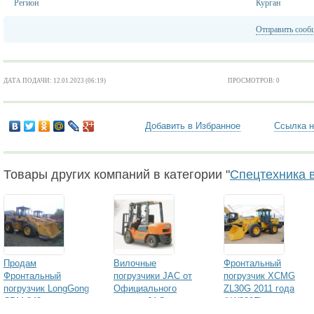
Регион
Курган
Отправить сооб
ДАТА ПОДАЧИ: 12.01.2023 (06:19)
ПРОСМОТРОВ: 0
Добавить в Избранное
Ссылка н
Товары других компаний в категории "
Спецтехника 
Продам
Вилочные
Фронтальный
Фронтальный
погрузчики JAC от
погрузчик XCMG
погрузчик LongGong
Официального
ZL30G 2011 года
CDM 843
дилера JAC
(LW300F)