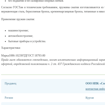
без поджатия и без шлифовки опорных витков.
Согласно ГОСТам и техническим требованиям, пружины сжатия изготавливаются из та
нержавеющая сталь, бериллиевая бронза, кремнемарганцевая бронза, титановые и нике
Применение пружин сжатия:
машиностроение;
автомобилестроение;
бытовые приборы и устройства.
Характеристики
Марка1086-1023НТДГОСТ 18793-80
Прайс-лист обновляется еженедельно, носит исключительно информационный характ
офертой, определяемой положениями ч. 2 ст. 437 Гражданского кодекса Российской
Продавец
ООО НПК «Спе
контактная инф
Регион
Курган