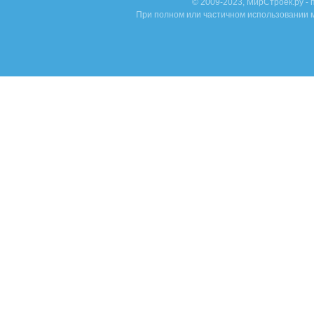
© 2009-2023, МирСтроек.ру -
При полном или частичном использовании м