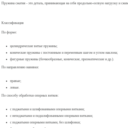
Пружина сжатия - это деталь, принимающая на себя продольно-осевую нагрузку и сжи
Классификация
По форме:
цилиндрические витые пружины;
конические пружины с постоянным и переменным шагом и углом наклона;
фигурные пружины (бочкообразные, конические, призматические и др.).
По направлению навивки:
правые;
левые.
По способу обработки опорных витков:
с поджатыми и шлифованными опорными витками;
с неподжатыми и подшлифованными опорными витками;
с поджатыми опорными витками, без шлифовки;