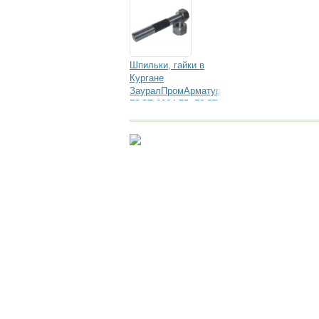
Шпильки, гайки в
Кургане
ЗауралПромАрматура+
ГОСТ 9064-75, ГОСТ
9066-75