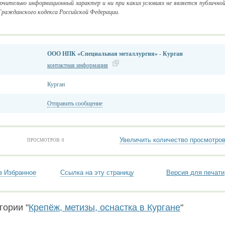
ючительно информационный характер и ни при каких условиях не является публично
 Гражданского кодекса Российской Федерации.
ООО НПК «Специальная металлургия» - Курган
контактная информация
Курган
Отправить сообщение
Увеличить количество просмотро
ПРОСМОТРОВ: 0
в Избранное
Ссылка на эту страницу
Версия для печати
гории "
Крепёж, метизы, оснастка в Кургане
"