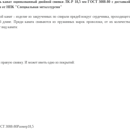
ь канат оцинкованный двойной свивки ЛК-Р 18,5 мм ГОСТ 3088-80 с доставко
н от НПК "Специальная металлургия"
ой канат – изделие из закрученных по спирали прядей вокруг сердечника, проходящег
й длине. Пряди каната свиваются из пружинных марок проволоки, от их количеств
 вид каната:
 правую свивку. И может иметь одно из покрытий:
СТ 3088-80Размер18,5