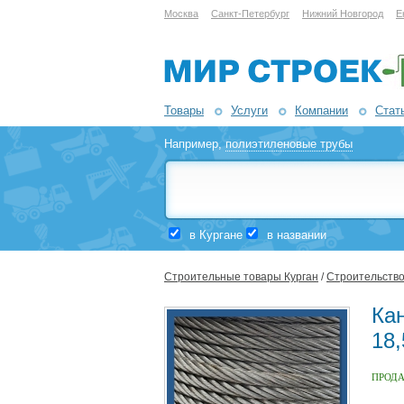
Москва
Санкт-Петербург
Нижний Новгород
Е
Товары
Услуги
Компании
Стат
Например,
полиэтиленовые трубы
в Кургане
в названии
Строительные товары Курган
/
Строительство
Ка
18
ПРОД