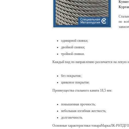
Купит
Курга
Стальн
по все
зависит
одинарной свивки;
двойной свивки;
тройной свивки.
Каждый вид по направлению различается на левую и
без покрытия;
цинковое покрытие.
Преимущества стального каната 18,5 мм:
повышенная прочность;
небольшая изгибная жесткость;
долговечность.
Основные характеристики товараМаркаЛК-РНТДГО