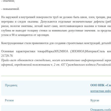
- обычной;
- повышенной.
На наружной и внутренней поверхности труб не должно быть швов, плен, трещин, рван
перетрава и следов окалины. Допускаются отдельные незначительные дефекты (ряби
риски, пологие вмятины, легкий налет сажи, неотслаивающаяся окалина и тонкая окис
глубина не выводит толщину стенки за минимально допустимые значения. за предел
углом в 90 и зачищаются от заусенцев.
Конструкционные стали применяются для создания строительных конструкций, детале
Основные характеристики товараМарка38Х2МЮА (38ХМЮА)МатериалСталь конс
21729-76
Прайс-лист обновляется еженедельно, носит исключительно информационный характ
офертой, определяемой положениями ч. 2 ст. 437 Гражданского кодекса Российской
Продавец
ООО НПК «Спе
контактная инф
Регион
Курган
Отправить сооб