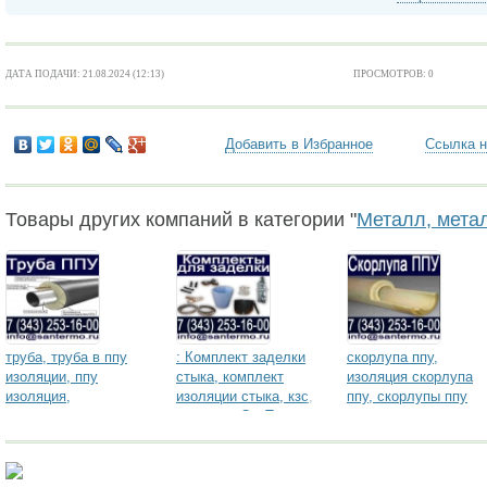
ДАТА ПОДАЧИ: 21.08.2024 (12:13)
ПРОСМОТРОВ: 0
Добавить в Избранное
Ссылка н
Товары других компаний в категории "
Металл, мета
труба, труба в ппу
: Комплект заделки
скорлупа ппу,
изоляции, ппу
стыка, комплект
изоляция скорлупа
изоляция,
изоляции стыка, кзс,
ппу, скорлупы ппу
теплоизоляция,
теплоизо СанТермо
цены, скорлупы
теплои СанТермо
СанТермо