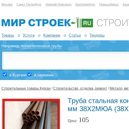
Москва
Санкт-Петербург
Нижний Новгород
Екатеринбург
Новосибирск
Каз
Товары
Услуги
Компании
Статьи
Тендеры
Например,
полиэтиленовые трубы
в Кургане
в названии
Строительные товары Курган
/
Строительство, отделка, ремонт
/
Металл, ме
Труба стальная ко
мм 38Х2МЮА (38Х
105
Цена: