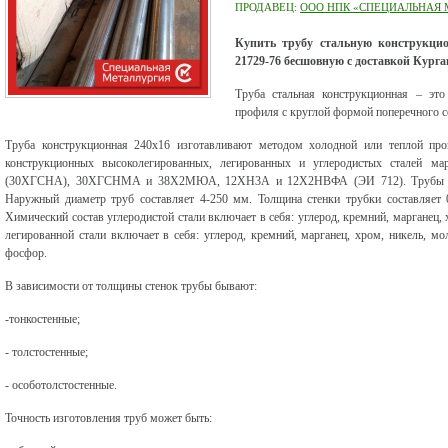
ПРОДАВЕЦ:
ООО НПК «СПЕЦИАЛЬНАЯ М
Купить трубу стальную конструк
21729-76 бесшовную с доставкой Кур
Труба стальная конструкционная – это
профиля с круглой формой поперечного с
Труба конструкционная 240х16 изготавливают методом холодной или теплой про
конструкционных высоколегированных, легированных и углеродистых сталей 
(30ХГСНА), 30ХГСНМА и 38Х2МЮА, 12ХН3А и 12Х2НВФА (ЭИ 712). Трубы пост
Наружный диаметр труб составляет 4-250 мм. Толщина стенки трубки составляет 
Химический состав углеродистой стали включает в себя: углерод, кремний, марганец, 
легированной стали включает в себя: углерод, кремний, марганец, хром, никель, мо
фосфор.
В зависимости от толщины стенок трубы бывают:
-тонкостенные;
- толстостенные;
- особотолстостенные.
Точность изготовления труб может быть: