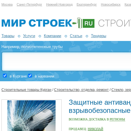
Москва
Санкт-Петербург
Нижний Новгород
Екатеринбург
Новосибирск
Каз
Товары
Услуги
Компании
Статьи
Тендеры
Например,
полиэтиленовые трубы
в Кургане
в названии
Строительные товары Курган
/
Строительство, отделка, ремонт
/
Стекло, зе
Защитные антиван
взрывобезопасные 
ВОЗМОЖНА ДОСТАВКА В
РЕГИОНЫ
ПРОДАВЕЦ:
НИКОЛАЙ