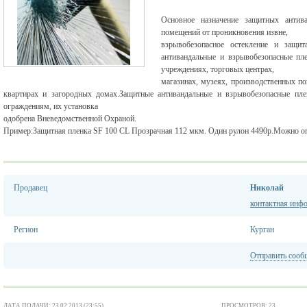
Основное назначение защитных антив
помещений от проникновения извне,
взрывобезопасное остекление и защи
антивандальные и взрывобезопасные пл
учреждениях, торговых центрах,
магазинах, музеях, производственных п
квартирах и загородных домах.Защитные антивандальные и взрывобезопасные пл
ограждениям, их установка
одобрена Вневедомственной Охраной.
Пример:Защитная пленка SF 100 CL Прозрачная 112 мкм. Один рулон 4490р.Можно оп
Продавец
Николай
контактная инф
Регион
Курган
Отправить сооб
ДАТА ПОДАЧИ: 23.02.2013 (23:55)
ПРОСМОТРОВ: 23