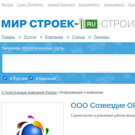
Москва
Санкт-Петербург
Нижний Новгород
Екатеринбург
Новосибирск
Каз
Товары
Услуги
Компании
Статьи
Тендеры
Например,
полиэтиленовые трубы
в Кургане
в названии
Строительные компании Курган
/ Информация о компании
ООО Созвездие 
Строительство и ремонтные работы жилы