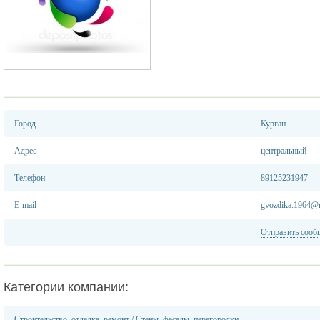
Город
Курган
Адрес
центральный
Телефон
89125231947
E-mail
gvozdika.1964@m
Отправить сооб
Категории компании:
Строительство, отделка, ремонт
/
Стены, фасады, перегородки