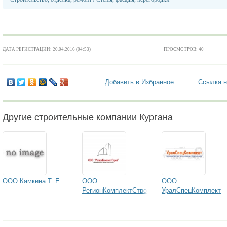
ДАТА РЕГИСТРАЦИИ: 20.04.2016 (04:53)
ПРОСМОТРОВ: 40
Добавить в Избранное
Ссылка н
Другие строительные компании Кургана
ООО Камкина Т. Е.
ООО
ООО
РегионКомплектСтрой
УралСпецКомплект