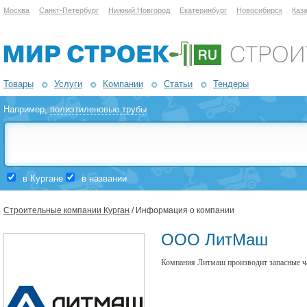
Москва
Санкт-Петербург
Нижний Новгород
Екатеринбург
Новосибирск
Каз
Товары
Услуги
Компании
Статьи
Тендеры
Например,
полиэтиленовые трубы
в Кургане
в названии
Строительные компании Курган
/ Информация о компании
ООО ЛитМаш
Компания Литмаш производит запасные ча