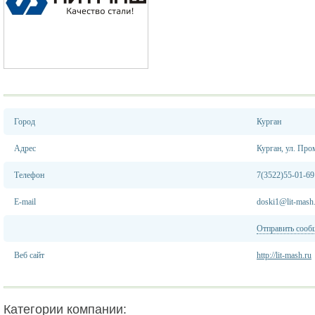
Город
Курган
Адрес
Курган, ул. Пром
Телефон
7(3522)55-01-69
E-mail
doski1@lit-mash
Отправить сооб
Веб сайт
http://lit-mash.ru
Категории компании: