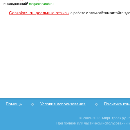
исследований!
megaresearch.ru
Goszakaz. ru: реальные отзывы
о работе с этим сайтом читайте зде
Помощь
Условия использования
Политика ко
© 2009-2023, МирСтроек.ру -
При полном или частичном использовании м