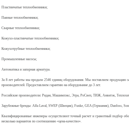
Пластинчатые теплообменники;
Паяные теплообменники;
Сварные теплообменники;
Кожухо-пластинчатые теплообменники;
Кожухотрубные теплообменники;
Промышленные насосы;
Автоматика и запорная арматура.
За 8 лет работы мы продали 2546 единиц оборудования. Мы поставляем продукцию з
производителей. Предоставляем гарантию на оборудование до 3 лет.
Российские производители: Ридан, Машимпэкс, Этра, РоСвеп, ТИЖ, Анвитэк, Теплохит
Зарубежные бренды: Alfa Laval, SWEP (Швеция), Funke, GEA (Германия), Danfoss, So
Квалифицированные инженеры осуществляют точный расчет и грамотный подбор обору
несколько вариантов по соотношению «цена-качество».