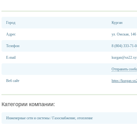
Город
Курган
Адрес
ул. Омская, 146
Телефон
8 (804) 333-71-0
E-mail
kurgan@sn22.xy
Отправить сооб
Веб сайт
https://kurgan.sn
Категории компании:
Инженерные сети и системы
/
Газоснабжение, отопление