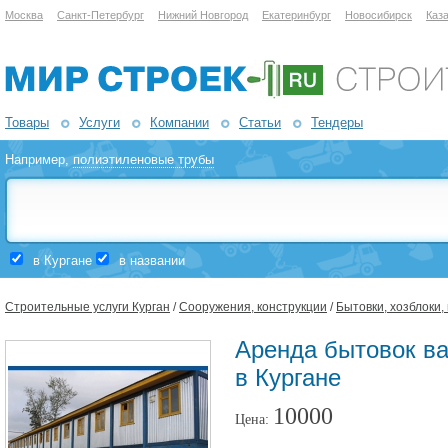
Москва
Санкт-Петербург
Нижний Новгород
Екатеринбург
Новосибирск
Каз
Товары
Услуги
Компании
Статьи
Тендеры
Например,
полиэтиленовые трубы
в Кургане
в названии
Строительные услуги Курган
/
Сооружения, конструкции
/
Бытовки, хозблоки,
Аренда бытовок ва
в Кургане
10000
Цена: