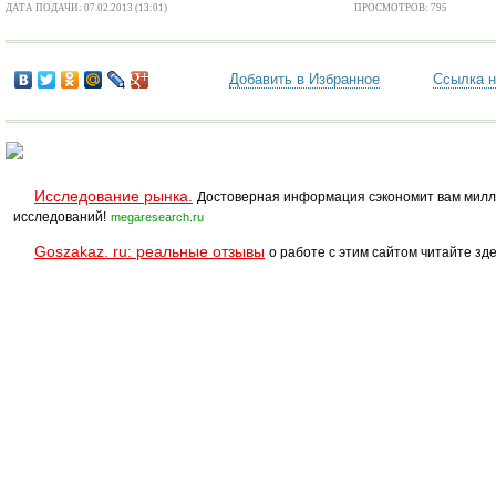
ДАТА ПОДАЧИ: 07.02.2013 (13:01)
ПРОСМОТРОВ: 795
Добавить в Избранное
Ссылка н
Исследование рынка.
Достоверная информация сэкономит вам милл
исследований!
megaresearch.ru
Goszakaz. ru: реальные отзывы
о работе с этим сайтом читайте зде