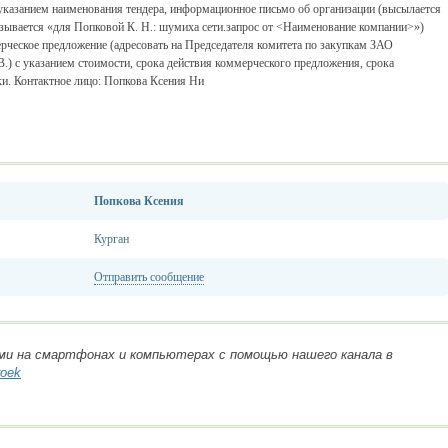
с указанием наименования тендера, информационное письмо об организации (высылается
азывается «для Попковой К. Н.: шумиха сети.запрос от <Наименование компании>»)
рческое предложение (адресовать на Председателя комитета по закупкам ЗАО
.) с указанием стоимости, срока действия коммерческого предложения, срока
ки. Контактное лицо: Попкова Ксения Ни
Попкова Ксения
Курган
Отправить сообщение
ми на смартфонах и компьютерах с помощью нашего канала в
roek