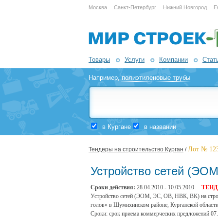
Москва
Санкт-Петербург
Нижний Новгород
Е
Товары
Услуги
Компании
Стат
Например,
полиэтиленовые трубы
в Кургане
в названии
Лот № 12
Тендеры на строительство Курган
/
Устройство сетей (ЭОМ
Сроки действия:
28.04.2010 - 10.05.2010
ТЕНД
Устройство сетей (ЭОМ, ЭС, ОВ, НВК, ВК) на стро
голов» в Шумихинском районе, Курганской области 
Сроки: срок приема коммерческих предложений 07.0