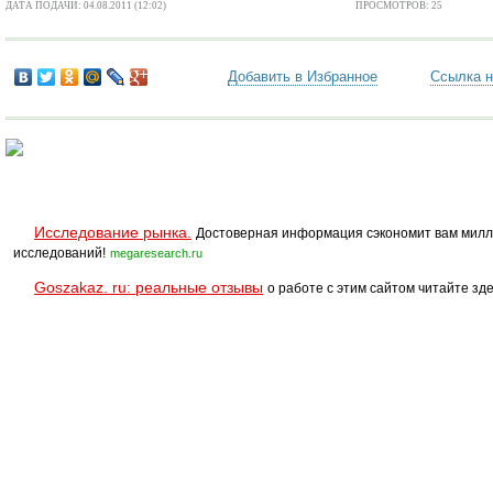
ДАТА ПОДАЧИ: 04.08.2011 (12:02)
ПРОСМОТРОВ: 25
Добавить в Избранное
Ссылка н
Исследование рынка.
Достоверная информация сэкономит вам милл
исследований!
megaresearch.ru
Goszakaz. ru: реальные отзывы
о работе с этим сайтом читайте зде