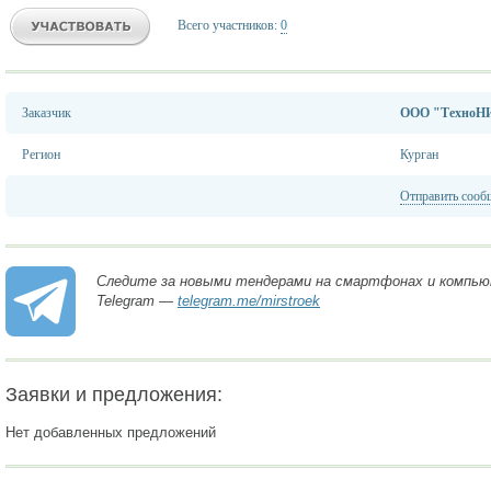
Всего участников:
0
Заказчик
OOO "ТехноН
Регион
Курган
Отправить сооб
Следите за новыми тендерами на смартфонах и компью
Telegram —
telegram.me/mirstroek
Заявки и предложения:
Нет добавленных предложений