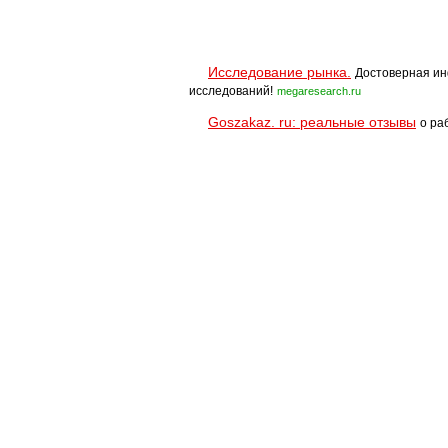
Исследование рынка.
Достоверная ин
исследований!
megaresearch.ru
Goszakaz. ru: реальные отзывы
о ра
Помощь
Условия использования
При полном и