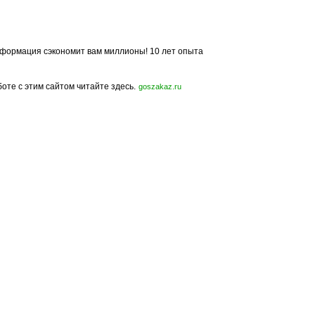
формация сэкономит вам миллионы! 10 лет опыта
боте с этим сайтом читайте здесь.
goszakaz.ru
Политика конфиденциальности
Карта сайта
© 2009-2023, МирСтроек.ру - портал бесплатных строительных объявлений.
ли частичном использовании материалов сайта гиперссылка на MirStroek.RU