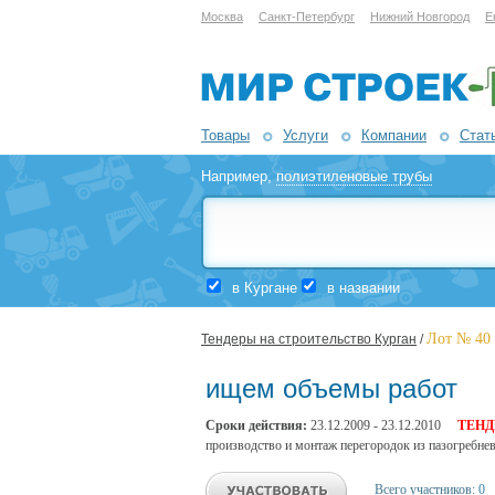
Москва
Санкт-Петербург
Нижний Новгород
Е
Товары
Услуги
Компании
Стат
Например,
полиэтиленовые трубы
в Кургане
в названии
Лот № 40
Тендеры на строительство Курган
/
ищем объемы работ
Сроки действия:
23.12.2009 - 23.12.2010
ТЕНД
производство и монтаж перегородок из пазогребн
Всего участников:
0