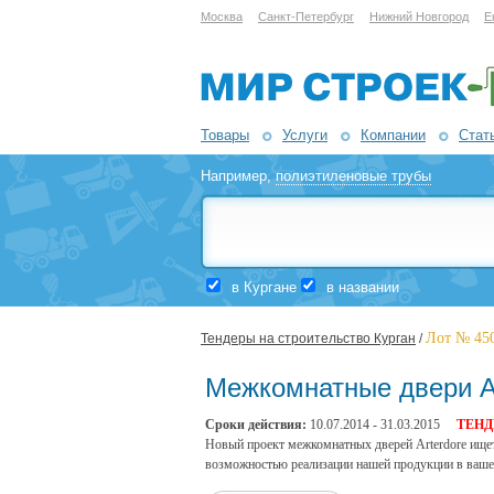
Москва
Санкт-Петербург
Нижний Новгород
Е
Товары
Услуги
Компании
Стат
Например,
полиэтиленовые трубы
в Кургане
в названии
Лот № 45
Тендеры на строительство Курган
/
Межкомнатные двери A
Сроки действия:
10.07.2014 - 31.03.2015
ТЕНД
Новый проект межкомнатных дверей Arterdore ище
возможностью реализации нашей продукции в ваше