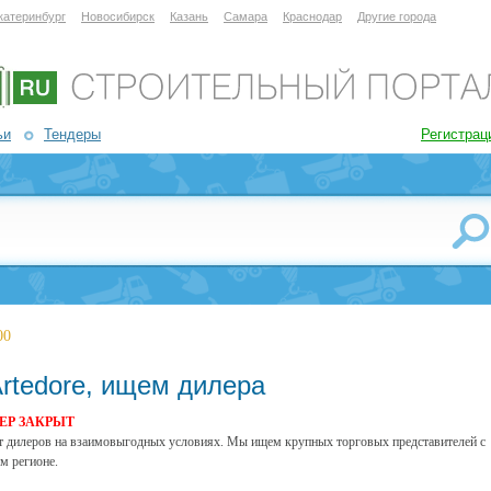
катеринбург
Новосибирск
Казань
Самара
Краснодар
Другие города
ьи
Тендеры
Регистрац
00
rtedore, ищем дилера
ЕР ЗАКРЫТ
т дилеров на взаимовыгодных условиях. Мы ищем крупных торговых представителей с
м регионе.