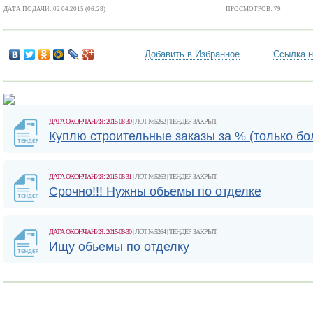
ДАТА ПОДАЧИ: 02.04.2015 (06:28)
ПРОСМОТРОВ: 79
Добавить в Избранное
Ссылка н
ДАТА ОКОНЧАНИЯ: 2015-08-30
| ЛОТ №5262
|
ТЕНДЕР ЗАКРЫТ
Куплю строительные заказы за % (только б
ДАТА ОКОНЧАНИЯ: 2015-08-31
| ЛОТ №5263
|
ТЕНДЕР ЗАКРЫТ
Срочно!!! Нужны обьемы по отделке
ДАТА ОКОНЧАНИЯ: 2015-08-30
| ЛОТ №5264
|
ТЕНДЕР ЗАКРЫТ
Ищу обьемы по отделку