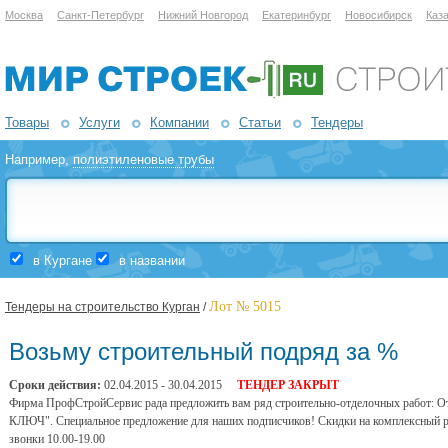
Москва
Санкт-Петербург
Нижний Новгород
Екатеринбург
Новосибирск
Каз
Товары
Услуги
Компании
Статьи
Тендеры
Например,
полиэтиленовые трубы
в Кургане
в названии
Лот № 5015
Тендеры на строительство Курган
/
Возьму строительный подряд за %
Сроки действия:
02.04.2015 - 30.04.2015
ТЕНДЕР ЗАКРЫТ
Фирма ПрофСтройСервис рада предложить вам ряд строительно-отделочных работ: От
КЛЮЧ". Специальное предложение для наших подписчиков! Скидки на комплексный р
звонки 10.00-19.00