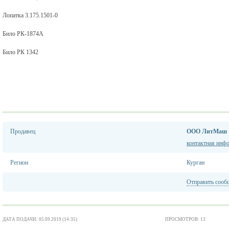
Лопатка 3.175.1501-0
Било РК-1874А
Било РК 1342
Продавец
ООО ЛитМаш
контактная инф
Регион
Курган
Отправить сооб
ДАТА ПОДАЧИ: 05.09.2019 (14:35)
ПРОСМОТРОВ: 13