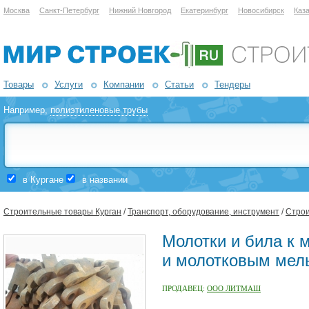
Москва
Санкт-Петербург
Нижний Новгород
Екатеринбург
Новосибирск
Каз
Товары
Услуги
Компании
Статьи
Тендеры
Например,
полиэтиленовые трубы
в Кургане
в названии
Строительные товары Курган
/
Транспорт, оборудование, инструмент
/
Строи
Молотки и била к
и молотковым мел
ПРОДАВЕЦ:
ООО ЛИТМАШ