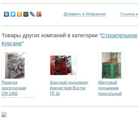
Добавить в Избранное
Ссылка н
Товары других компаний в категории "
Строительное
Кургане
"
Решетка
Шахтный подъемник
Мачтовый
разгрузочная
Арконстрой-Восток
подъемник
СМ-1456
ПГ-Ш
(консольный
СМ6003.01.03.004А
подъемник)
Арконстрой-Восток
ПГ-М