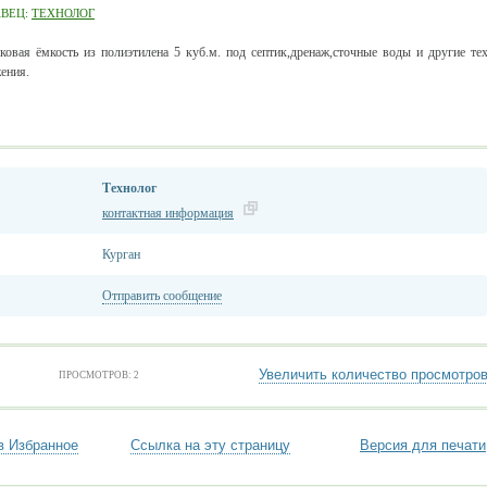
АВЕЦ:
ТЕХНОЛОГ
ковая ёмкость из полиэтилена 5 куб.м. под септик,дренаж,сточные воды и другие те
ения.
Технолог
контактная информация
Курган
Отправить сообщение
Увеличить количество просмотро
ПРОСМОТРОВ: 2
в Избранное
Ссылка на эту страницу
Версия для печати