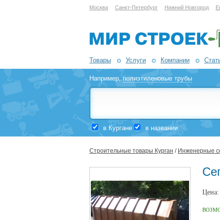
Москва
Санкт-Петербург
Нижний Новгород
Е
Товары
Услуги
Компании
Стат
Например,
полиэтиленовые трубы
в Кургане
в названии
Строительные товары Курган
/
Инженерные с
Сеп
Цена
ВОЗМ