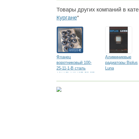
Товары других компаний в кате
Кургане
"
Фланец
Алиминиевые
воротниковый 100-
радиаторы Biplus
25-11-1-B сталь
Luna
10Х17Н13М2Т ГОСТ
33259-2