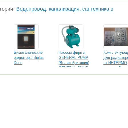
гории "
Водопровод, канализация, сантехника в
Биметалические
Насосы фирмы
Комплектующ
радиаторы Biplus
GENERAL PUMP
для радиатор
Dune
(Великобритания)
от ИНТЕРМО
GENERAL PUMP
регионы В
уточнять.
блистере