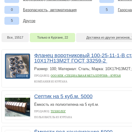
0
Безопасность, автоматизация
5
Газосна
5
Другое
Все, 15517
Только в Кургане, 22
Доставка из других регионов,
Фланец воротниковый 100-25-11-1-B с
10Х17Н13М2Т ГОСТ 33259-2
Размер: 100; Материал: Сталь; Марка: 10Х17Н13М2Т;
ПРОДАВЕЦ:
ООО НПК «СПЕЦИАЛЬНАЯ МЕТАЛЛУРГИЯ» - КУРГАН
КОМПАНИЯ ИЗ КУРГАНА
Септик на 5 куб.м. 5000
Ёмкость из полиэтилена на 5 куб.м.
ПРОДАВЕЦ:
ТЕХНОЛОГ
ПОЛЬЗОВАТЕЛЬ ИЗ КУРГАНА