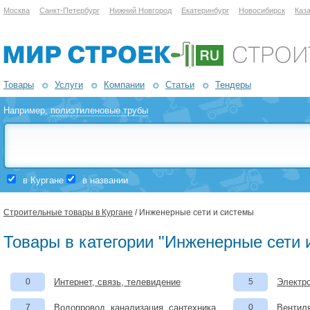
Москва
Санкт-Петербург
Нижний Новгород
Екатеринбург
Новосибирск
Каз
Товары
Услуги
Компании
Статьи
Тендеры
Например,
полиэтиленовые трубы
в Кургане
в названии
Строительные товары в Кургане
/ Инженерные сети и системы
Товары в категории "Инженерные сети 
0
Интернет, связь, телевидение
5
Электро
7
Водопровод, канализация, сантехника
0
Вентил