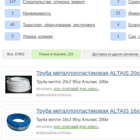
147
Строительство, отделка, ремонт
7
Соору
2
Недвижимость
22
Инжен
40
Транспорт, оборудование, инструмент
4
Благо
0
Уборка, клининг
1
Сад, 
Все, 67852
Только в Кургане, 222
Доставка из других регионов,
Труба металлопластиковая ALTAIS 20х
Труба мет/пл 20х2 95гр Альтаис 100м
ПРОДАВЕЦ:
ООО «ТОРГОВЫЙ ДОМ «АРКОС»
КОМПАНИЯ ИЗ КУРГАНА
Труба металлопластиковая ALTAIS 16х
Труба мет/пл 16х2 95гр Альтаис 200м
ПРОДАВЕЦ:
ООО «ТОРГОВЫЙ ДОМ «АРКОС»
КОМПАНИЯ ИЗ КУРГАНА