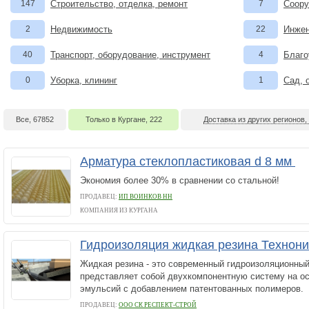
147
Строительство, отделка, ремонт
7
Соору
2
Недвижимость
22
Инжен
40
Транспорт, оборудование, инструмент
4
Благо
0
Уборка, клининг
1
Сад, 
Все, 67852
Только в Кургане, 222
Доставка из других регионов,
Арматура стеклопластиковая d 8 мм
Экономия более 30% в сравнении со стальной!
ПРОДАВЕЦ:
ИП ВОИНКОВ НН
КОМПАНИЯ ИЗ КУРГАНА
Гидроизоляция жидкая резина Технон
Жидкая резина - это современный гидроизоляционный
представляет собой двухкомпонентную систему на о
эмульсий с добавлением патентованных полимеров.
ПРОДАВЕЦ:
ООО CК РЕСПЕКТ-СТРОЙ