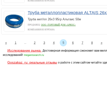
КОМПАНИЯ ИЗ КУРГАНА
Труба металлопластиковая ALTAIS 26х
Труба мет/пл 26х3 95гр Альтаис 50м
ПРОДАВЕЦ:
ООО «ТОРГОВЫЙ ДОМ «АРКОС»
КОМПАНИЯ ИЗ КУРГАНА
«
1
...
2
3
4
5
6
7
8
»
Исследование рынка.
Достоверная информация сэкономит вам милл
исследований!
megaresearch.ru
Goszakaz. ru: реальные отзывы
о работе с этим сайтом читайте зде