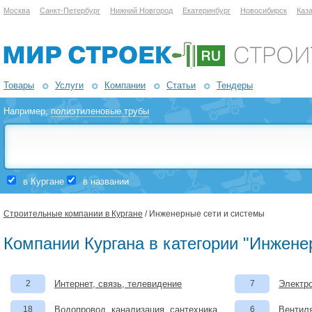
Москва
Санкт-Петербург
Нижний Новгород
Екатеринбург
Новосибирск
Каз
Товары
Услуги
Компании
Статьи
Тендеры
Например,
полиэтиленовые трубы
в Кургане
в названии
Строительные компании в Кургане
/ Инженерные сети и системы
Компании Кургана в категории "Инжене
2
Интернет, связь, телевидение
7
Электро
18
Водопровод, канализация, сантехника
6
Вентил