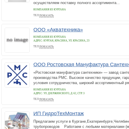
осуществляем поставку полного ассортимента...
КОМПАНИЯ ИЗ КУРГАНА
ТЕЛ:
ПОКАЗАТЬ
+7 (909) 724-77-10
ООО «Акватехника»
КОМПАНИЯ ИЗ КУРГАНА
АДРЕС:
КУРГАН, КРАСИНА, УЛ. КРАСИНА, 23
ТЕЛ:
ПОКАЗАТЬ
(922) 4244732
ООО Ростовская Мануфактура Сантех
«Ростовская мануфактура сантехники» — завод санте
производства РМС. Высокое качество продукции, гара
условия сотрудничества, широкий ассортиментный ря
КОМПАНИЯ ИЗ КУРГАНА
АДРЕС:
УЛ. ДЗЕРЖИНСКОГО, Д. 62, СТР. 3
ТЕЛ:
ПОКАЗАТЬ
+7 (800) 555-04-71
ИП ГидроТехМонтаж
Предлагаем услуги в Кургане,Екатеринбурге,Челяби
трубопроводов Работаем с любыми материалами (м