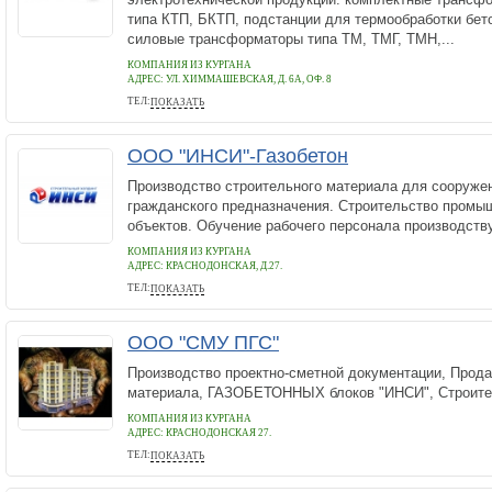
типа КТП, БКТП, подстанции для термообработки бето
силовые трансформаторы типа ТМ, ТМГ, ТМН,...
КОМПАНИЯ ИЗ КУРГАНА
АДРЕС:
УЛ. ХИММАШЕВСКАЯ, Д. 6А, ОФ. 8
ТЕЛ:
ПОКАЗАТЬ
(3522) 600-630
ООО "ИНСИ"-Газобетон
Производство строительного материала для сооруже
гражданского предназначения. Строительство промы
объектов. Обучение рабочего персонала производству
КОМПАНИЯ ИЗ КУРГАНА
АДРЕС:
КРАСНОДОНСКАЯ, Д.27.
ТЕЛ:
ПОКАЗАТЬ
8-963-001-82-72, 8-908-000-03-10, 8-912-522-23-05
ООО "СМУ ПГС"
Производство проектно-сметной документации, Прода
материала, ГАЗОБЕТОННЫХ блоков "ИНСИ", Строител
КОМПАНИЯ ИЗ КУРГАНА
АДРЕС:
КРАСНОДОНСКАЯ 27.
ТЕЛ:
ПОКАЗАТЬ
8-963-001-82-72, 8-912-522-23-05, 8-908-000-03-10,