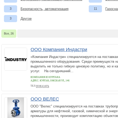
3
Безопасность, автоматизация
11
Газосна
3
Другое
Все, 26
ООО Компания Индастри
«Компания Индастри» специализируется на поставках
промышленного оборудования. Среди преимуществ н
выделить не только гибкую ценовую политику, но и к
услуг. На сегодняшний...
КОМПАНИЯ ИЗ КУРГАНА
АДРЕС:
КУРГАН, ОМСКАЯ УЛ., 146
ТЕЛ:
ПОКАЗАТЬ
+7 (352) 250-92-21
ООО ВЕЛЕС
ООО "Велес" специализируется на поставках трубопр
арматуры для нефтяной, газовой, химической и энерг
промышленности, производит комплектацию объекто