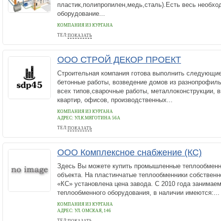
пластик,полипропилен,медь,сталь).Есть весь необхо
оборудование...
КОМПАНИЯ ИЗ КУРГАНА
ТЕЛ:
ПОКАЗАТЬ
8 912 833-01-77
ООО СТРОЙ ДЕКОР ПРОЕКТ
Строительная компания готова выполнить следующи
бетонные работы, возведение домов из разнопрофиль
всех типов,сварочные работы, металлоконструкции, 
квартир, офисов, производственных...
КОМПАНИЯ ИЗ КУРГАНА
АДРЕС:
УЛ.К.МЯГОТИНА 56А
ТЕЛ:
ПОКАЗАТЬ
89512718242
ООО Комплексное снабжение (КС)
Здесь Вы можете купить промышленные теплообменн
объекта. На пластинчатые теплообменники собственн
«КС» установлена цена завода. С 2010 года занимае
теплообменного оборудования, в наличии имеются:...
КОМПАНИЯ ИЗ КУРГАНА
АДРЕС:
УЛ. ОМСКАЯ, 146
ТЕЛ: