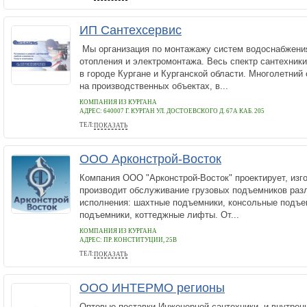
ИП Сантехсервис
Мы организация по монтажажу систем водоснабжения
отопления и электромонтажа. Весь спектр сантехники
в городе Кургане и Курганской области. Многолетний
на производственных объектах, в...
КОМПАНИЯ ИЗ КУРГАНА
АДРЕС:
640007 Г. КУРГАН УЛ. ДОСТОЕВСКОГО Д. 67А КАБ. 205
ТЕЛ:
ПОКАЗАТЬ
+7(912)578-18-82
ООО Арконстрой-Восток
Компания ООО "Арконстрой-Восток" проектирует, изго
производит обслуживание грузовых подъемников разл
исполнения: шахтные подъемники, консольные подъе
подъемники, коттеджные лифты. От...
КОМПАНИЯ ИЗ КУРГАНА
АДРЕС:
ПР. КОНСТИТУЦИИ, 25В
ТЕЛ:
ПОКАЗАТЬ
+7(3522)605656
ООО ИНТЕРМО регионы
Оптовые поставки Инженерной сантехники. и внутрен