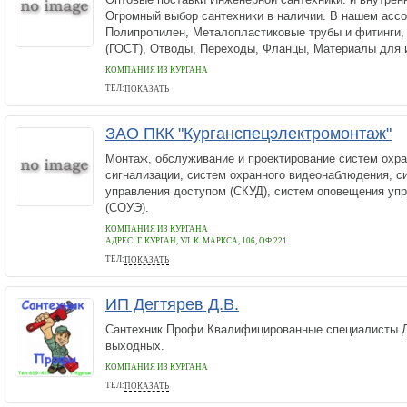
Огромный выбор сантехники в наличии. В нашем ассо
Полипропилен, Металопластиковые трубы и фитинги, 
(ГОСТ), Отводы, Переходы, Фланцы, Материалы для и
КОМПАНИЯ ИЗ КУРГАНА
ТЕЛ:
ПОКАЗАТЬ
(343)222-32-52, 8-982-667-63-73
ЗАО ПКК "Курганспецэлектромонтаж"
Монтаж, обслуживание и проектирование систем охр
сигнализации, систем охранного видеонаблюдения, с
управления доступом (СКУД), систем оповещения уп
(СОУЭ).
КОМПАНИЯ ИЗ КУРГАНА
АДРЕС:
Г. КУРГАН, УЛ. К. МАРКСА, 106, ОФ.221
ТЕЛ:
ПОКАЗАТЬ
(3522)452419
ИП Дегтярев Д.В.
Сантехник Профи.Квалифицированные специалисты.Д
выходных.
КОМПАНИЯ ИЗ КУРГАНА
ТЕЛ:
ПОКАЗАТЬ
+73522619417