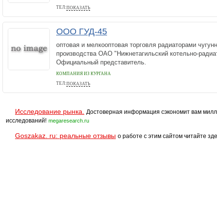
ТЕЛ:
ПОКАЗАТЬ
8-909-145-0-900
ООО ГУД-45
оптовая и мелкооптовая торговля радиаторами чугун
производства ОАО "Нижнетагильский котельно-радиа
Официальный представитель.
КОМПАНИЯ ИЗ КУРГАНА
ТЕЛ:
ПОКАЗАТЬ
8 (3522) 55-07-17
Исследование рынка.
Достоверная информация сэкономит вам милл
исследований!
megaresearch.ru
Goszakaz. ru: реальные отзывы
о работе с этим сайтом читайте зде