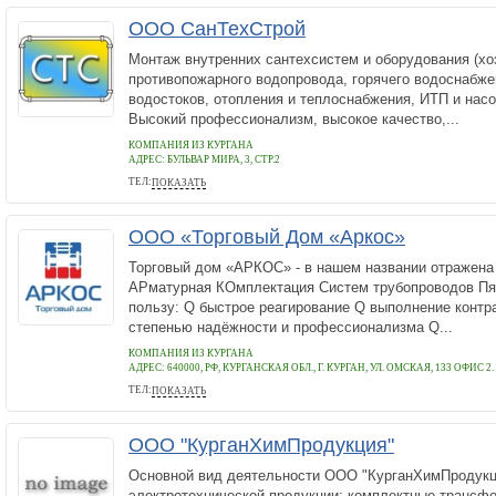
ООО СанТехСтрой
Монтаж внутренних сантехсистем и оборудования (хоз
противопожарного водопровода, горячего водоснабже
водостоков, отопления и теплоснабжения, ИТП и насо
Высокий профессионализм, высокое качество,...
КОМПАНИЯ ИЗ КУРГАНА
АДРЕС:
БУЛЬВАР МИРА, 3, СТР.2
ТЕЛ:
ПОКАЗАТЬ
8-922-566-0909
ООО «Торговый Дом «Аркос»
Торговый дом «АРКОС» - в нашем названии отражена
АРматурная КОмплектация Систем трубопроводов Пя
пользу: Q быстрое реагирование Q выполнение контр
степенью надёжности и профессионализма Q...
КОМПАНИЯ ИЗ КУРГАНА
АДРЕС:
640000, РФ, КУРГАНСКАЯ ОБЛ., Г. КУРГАН, УЛ. ОМСКАЯ, 133 ОФИС 2.
ТЕЛ:
ПОКАЗАТЬ
+7(3522) 600-939
ООО "КурганХимПродукция"
Основной вид деятельности ООО "КурганХимПродукци
электротехнической продукции: комплектные трансф