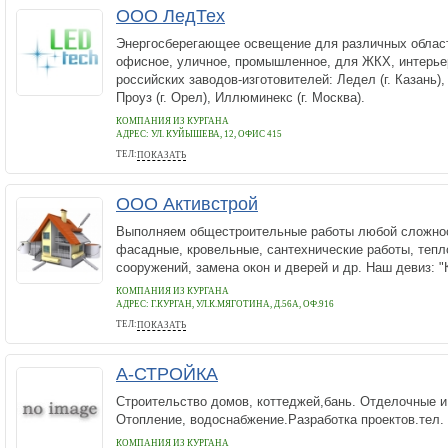
ООО ЛедТех
Энергосберегающее освещение для различных облас
офисное, уличное, промышленное, для ЖКХ, интерье
российских заводов-изготовителей: Ледел (г. Казань),
Проуз (г. Орел), Иллюминекс (г. Москва).
КОМПАНИЯ ИЗ КУРГАНА
АДРЕС:
УЛ. КУЙЫШЕВА, 12, ОФИС 415
ТЕЛ:
ПОКАЗАТЬ
+7 (3522) 55-29-20
ООО Активстрой
Выполняем общестроительные работы любой сложнос
фасадные, кровельные, сантехнические работы, тепл
сооружений, замена окон и дверей и др. Наш девиз: "
КОМПАНИЯ ИЗ КУРГАНА
АДРЕС:
Г.КУРГАН, УЛ.К.МЯГОТИНА, Д.56А, ОФ.916
ТЕЛ:
ПОКАЗАТЬ
(3522) 61-95-95, 555-755
А-СТРОЙКА
Строительство домов, коттеджей,бань. Отделочные и
Отопление, водоснабжение.Разработка проектов.тел. 
КОМПАНИЯ ИЗ КУРГАНА