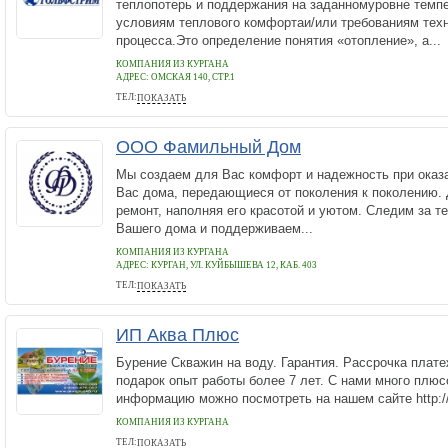
теплопотерь и поддержания на заданномуровне темп
условиям теплового комфортаи/или требованиям тех
процесса.Это определение понятия «отопление», а...
КОМПАНИЯ ИЗ КУРГАНА
АДРЕС:
ОМСКАЯ 140, СТР.1
ТЕЛ:
ПОКАЗАТЬ
+7(352)266-30-33, 89068843255,89091733292
ООО Фамильный Дом
Мы создаем для Вас комфорт и надежность при оказа
Вас дома, передающиеся от поколения к поколению.
ремонт, наполняя его красотой и уютом. Следим за т
Вашего дома и поддерживаем...
КОМПАНИЯ ИЗ КУРГАНА
АДРЕС:
КУРГАН, УЛ. КУЙБЫШЕВА 12, КАБ. 403
ТЕЛ:
ПОКАЗАТЬ
+7 (3522) 63-48-58
ИП Аква Плюс
Бурение Скважин на воду. Гарантия. Рассрочка плате
подарок опыт работы более 7 лет. С нами много плю
информацию можно посмотреть на нашем сайте http://
КОМПАНИЯ ИЗ КУРГАНА
ТЕЛ:
ПОКАЗАТЬ
8 909 147-50-07