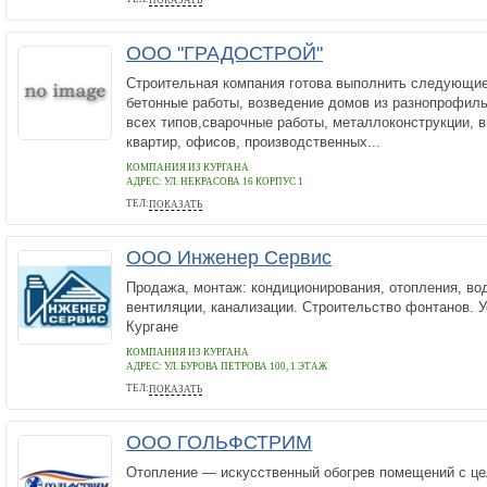
ПОКАЗАТЬ
8 (804) 333-71-04
ООО "ГРАДОСТРОЙ"
Строительная компания готова выполнить следующи
бетонные работы, возведение домов из разнопрофиль
всех типов,сварочные работы, металлоконструкции, 
квартир, офисов, производственных...
КОМПАНИЯ ИЗ КУРГАНА
АДРЕС:
УЛ. НЕКРАСОВА 16 КОРПУС 1
ТЕЛ:
ПОКАЗАТЬ
555-944
ООО Инженер Сервис
Продажа, монтаж: кондиционирования, отопления, во
вентиляции, канализации. Строительство фонтанов. У
Кургане
КОМПАНИЯ ИЗ КУРГАНА
АДРЕС:
УЛ. БУРОВА ПЕТРОВА 100, 1 ЭТАЖ
ТЕЛ:
ПОКАЗАТЬ
8-902-591-67-04
ООО ГОЛЬФСТРИМ
Отопление — искусственный обогрев помещений с ц