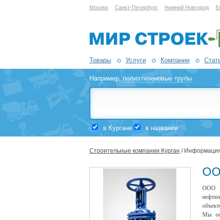
Москва
Санкт-Петербург
Нижний Новгород
Е
Товары
Услуги
Компании
Стат
Например,
полиэтиленовые трубы
в Кургане
в названии
Строительные компании Курган
/ Информация
ОО
ООО "
нефтян
объект
Мы ос