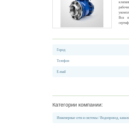
клапан
рабочи
укомпл
Вся п
сертиф
Город
Телефон
E-mail
Категории компании:
Инженерные сети и системы
/
Водопровод, канали