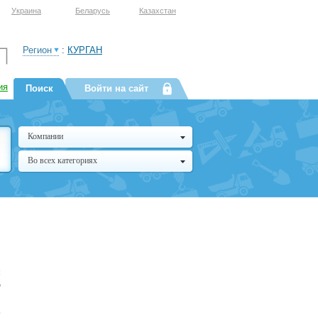
Украина
Беларусь
Казахстан
Регион
:
КУРГАН
ия
Поиск
Войти на сайт
Компании
Во всех категориях
я
ю
,