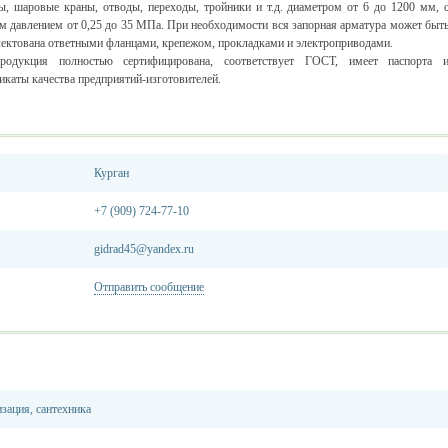
ы, шаровые краны, отводы, переходы, тройники и т.д. диаметром от 6 до 1200 мм, 
м давлением от 0,25 до 35 МПа. При необходимости вся запорная арматура может быт
ектована ответными фланцами, крепежом, прокладками и электроприводами.
родукция полностью сертифицирована, соответствует ГОСТ, имеет паспорта 
икаты качества предприятий-изготовителей.
Курган
+7 (909) 724-77-10
gidrad45@yandex.ru
Отправить сообщение
зация, сантехника