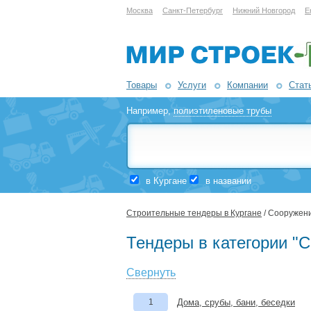
Москва
Санкт-Петербург
Нижний Новгород
Е
Товары
Услуги
Компании
Стат
Например,
полиэтиленовые трубы
в Кургане
в названии
Строительные тендеры в Кургане
/ Сооружени
Тендеры в категории "С
Свернуть
1
Дома, срубы, бани, беседки