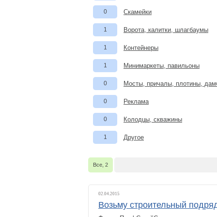
0
Скамейки
1
Ворота, калитки, шлагбаумы
1
Контейнеры
1
Минимаркеты, павильоны
0
Мосты, причалы, плотины, да
0
Реклама
0
Колодцы, скважины
1
Другое
Все, 2
02.04.2015
Возьму строительный подря