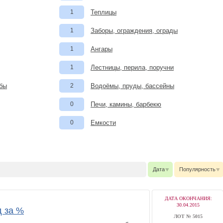
1
Теплицы
1
Заборы, ограждения, ограды
1
Ангары
1
Лестницы, перила, поручни
мбы
2
Водоёмы, пруды, бассейны
0
Печи, камины, барбекю
0
Емкости
Дата
Популярность
ДАТА ОКОНЧАНИЯ:
30.04.2015
д за %
ЛОТ № 5015