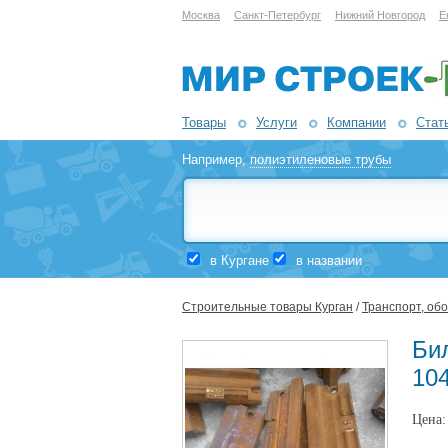
Москва
Санкт-Петербург
Нижний Новгород
Е
Товары
Услуги
Компании
Стат
Например,
полиэтиленовые трубы
в Кургане
в названии
Строительные товары Курган
/
Транспорт, об
Би
104
Цена