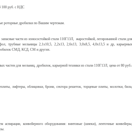
 100 руб. с НДС
ые роторные дробилки по Вашим чертежам.
апасные части из износостойкой стали 110Г13Л, жаростойкой, легированной стали дл
трубные мельницы 2,1х10,5, 2,2х13, 2,6х13, 3,0х8,5, 4,0х13,5 и др, карьерны
дробилок СМД, КСД, СМ и других.
 частеи для мельниц, дробилок, карьерной техники из стали 110Г13Л, цена от 80 руб.
плиты, лифтеры, облицовки, брони, сектора решеток, торцевые плиты, молотки, била
м аспирации, конвейерного оборудования: винтовые (шнеки), ленточные конвейеры
ры.