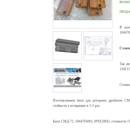
ВОЗМ
ПРОД
В нал
104470
Стоимо
Так же
110Г1
Стоимо
Изготавливаем била для роторных дробилок СМ
стойкость к истиранию в 3-5 раз.
Било СМД-75, 1044703001, ИЧХ28Н2, стоимость 11