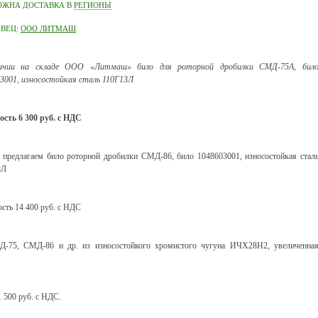
ОЖНА ДОСТАВКА В
РЕГИОНЫ
АВЕЦ:
ООО ЛИТМАШ
ичии на складе ООО «Литмаш» било для роторной дробилки СМД-75А, бил
3001, износостойкая сталь 110Г13Л
сть 6 300 руб. с НДС
 предлагаем било роторной дробилки СМД-86, било 1048603001, износостойкая стал
3Л
сть 14 400 руб. с НДС
Д-75, СМД-86 и др. из износостойкого хромистого чугуна ИЧХ28Н2, увеличенна
 500 руб. с НДС.