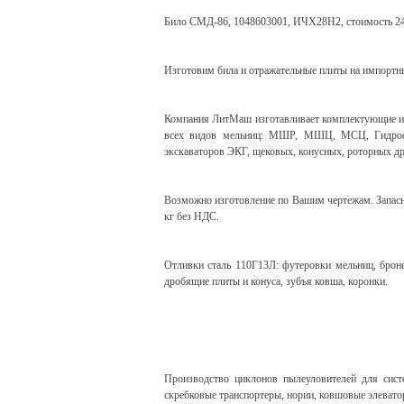
Било СМД-86, 1048603001, ИЧХ28Н2, стоимость 24
Изготовим била и отражательные плиты на импортн
Компания ЛитМаш изготавливает комплектующие и з
всех видов мельниц: МШР, МШЦ, МСЦ, Гидрофол, 
экскаваторов ЭКГ, щековых, конусных, роторных 
Возможно изготовление по Вашим чертежам. Запасных
кг без НДС.
Отливки сталь 110Г13Л: футеровки мельниц, броне
дробящие плиты и конуса, зубъя ковша, коронки.
Производство циклонов пылеуловителей для систе
скребковые транспортеры, нории, ковшовые элевато