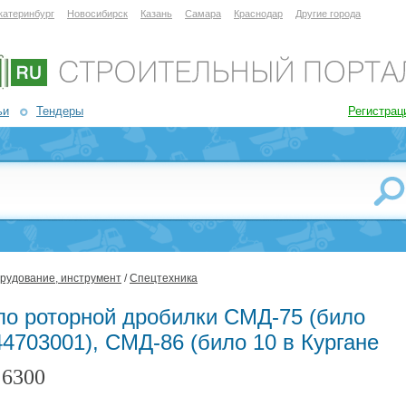
катеринбург
Новосибирск
Казань
Самара
Краснодар
Другие города
ьи
Тендеры
Регистрац
орудование, инструмент
/
Спецтехника
ло роторной дробилки СМД-75 (било
4703001), СМД-86 (било 10 в Кургане
6300
: