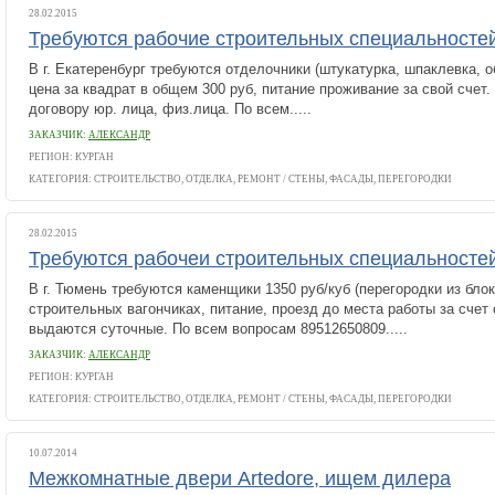
28.02.2015
Требуются рабочие строительных специальносте
В г. Екатеренбург требуются отделочники (штукатурка, шпаклевка, о
цена за квадрат в общем 300 руб, питание проживание за свой счет.
договору юр. лица, физ.лица. По всем.....
ЗАКАЗЧИК:
АЛЕКСАНДР
РЕГИОН: КУРГАН
КАТЕГОРИЯ:
СТРОИТЕЛЬСТВО, ОТДЕЛКА, РЕМОНТ
/
СТЕНЫ, ФАСАДЫ, ПЕРЕГОРОДКИ
28.02.2015
Требуются рабочеи строительных специальносте
В г. Тюмень требуются каменщики 1350 руб/куб (перегородки из бло
строительных вагончиках, питание, проезд до места работы за счет 
выдаются суточные. По всем вопросам 89512650809.....
ЗАКАЗЧИК:
АЛЕКСАНДР
РЕГИОН: КУРГАН
КАТЕГОРИЯ:
СТРОИТЕЛЬСТВО, ОТДЕЛКА, РЕМОНТ
/
СТЕНЫ, ФАСАДЫ, ПЕРЕГОРОДКИ
10.07.2014
Межкомнатные двери Artedore, ищем дилера