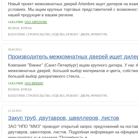
Новый проект межкомнатных дверей Arterdore ищет дилеров на вза
условиях. Мы ищем крупных торговых представителей с возможнос
нашей продукции в вашем регионе.
ЗАКАЗЧИК:
ООО ARTEDORE
РЕГИОН: КУРГАН
КАТЕГОРИЯ:
СТРОИТЕЛЬСТВО, ОТДЕЛКА, РЕМОНТ
/
ДВЕРИ, ФУРНИТУРА
30.04.2014
Производитель межкомнатных дверей ищет диле
Компания "Викинг" (Санкт-Петербург) ищем крупного дилера. У нас 
межкомнатных дверей, большой выбор материалов и цвета, собстве
большой выбор декоративного стекла.....
ЗАКАЗЧИК:
ООО ВИКИНГ
РЕГИОН: КУРГАН
КАТЕГОРИЯ:
СТРОИТЕЛЬСТВО, ОТДЕЛКА, РЕМОНТ
/
ДВЕРИ, ФУРНИТУРА
15.10.2012
Закуп труб, двутавров, швеллеров, листов
ЗАО "НПО "ММЗ" проводит открытый запрос предложений на постав
двутавров, швеллеров, листов. Подробная информация на официал
www.npommz.ru в разделе "Потребность в.....