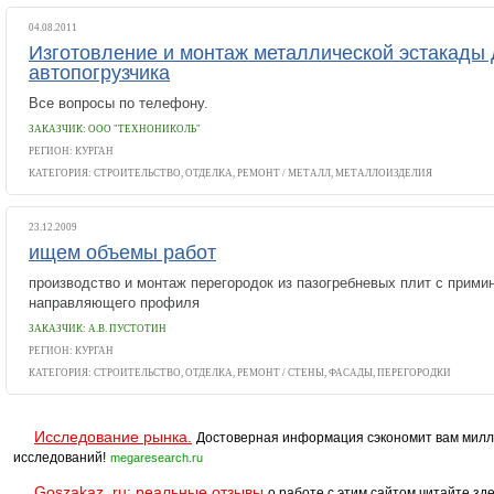
04.08.2011
Изготовление и монтаж металлической эстакады
автопогрузчика
Все вопросы по телефону.
ЗАКАЗЧИК: OOO "ТЕХНОНИКОЛЬ"
РЕГИОН: КУРГАН
КАТЕГОРИЯ:
СТРОИТЕЛЬСТВО, ОТДЕЛКА, РЕМОНТ
/
МЕТАЛЛ, МЕТАЛЛОИЗДЕЛИЯ
23.12.2009
ищем объемы работ
производство и монтаж перегородок из пазогребневых плит с прими
направляющего профиля
ЗАКАЗЧИК: А.В. ПУСТОТИН
РЕГИОН: КУРГАН
КАТЕГОРИЯ:
СТРОИТЕЛЬСТВО, ОТДЕЛКА, РЕМОНТ
/
СТЕНЫ, ФАСАДЫ, ПЕРЕГОРОДКИ
Исследование рынка.
Достоверная информация сэкономит вам милл
исследований!
megaresearch.ru
Goszakaz. ru: реальные отзывы
о работе с этим сайтом читайте зде