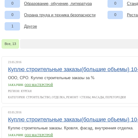
0
Образование, обучение, литература
0
Станд
0
Охрана труда и техника безопасности
0
Реста
1
Другое
Все, 13
23.05.2016
Куплю строительные заказы(большие объемы) 1
ООО, СРО. Куплю строительные заказы за %
ЗАКАЗЧИК:
ООО МАСТЕРСТРОЙ
РЕГИОН: КУРГАН
КАТЕГОРИЯ:
СТРОИТЕЛЬСТВО, ОТДЕЛКА, РЕМОНТ
/
СТЕНЫ, ФАСАДЫ, ПЕРЕГОРОДКИ
03.05.2016
Куплю строительные заказы(большие объемы) 1
Куплю строительные заказы. Кровля, фасад, внутренния отделка.
ЗАКАЗЧИК:
ООО МАСТЕРСТРОЙ