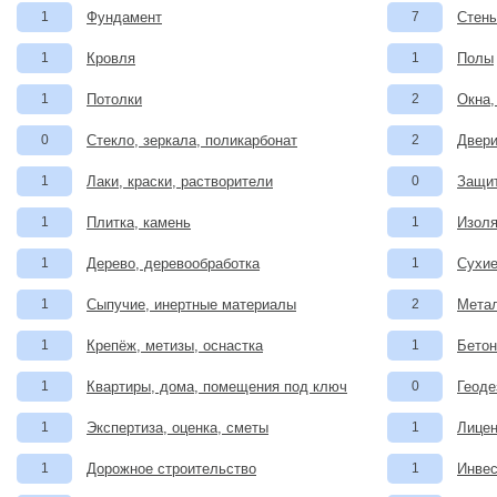
1
Фундамент
7
Стены
1
Кровля
1
Полы
1
Потолки
2
Окна,
0
Стекло, зеркала, поликарбонат
2
Двери
1
Лаки, краски, растворители
0
Защит
1
Плитка, камень
1
Изоля
1
Дерево, деревообработка
1
Сухие
1
Сыпучие, инертные материалы
2
Метал
1
Крепёж, метизы, оснастка
1
Бетон
1
Квартиры, дома, помещения под ключ
0
Геоде
1
Экспертиза, оценка, сметы
1
Лицен
1
Дорожное строительство
1
Инвес